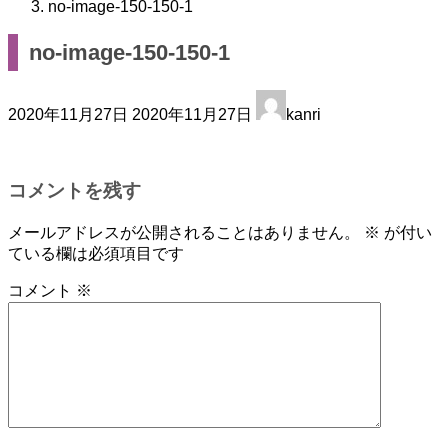
no-image-150-150-1
no-image-150-150-1
最
2020年11月27日
2020年11月27日
kanri
終
更
新
日
コメントを残す
時
:
メールアドレスが公開されることはありません。
※
が付い
ている欄は必須項目です
コメント
※