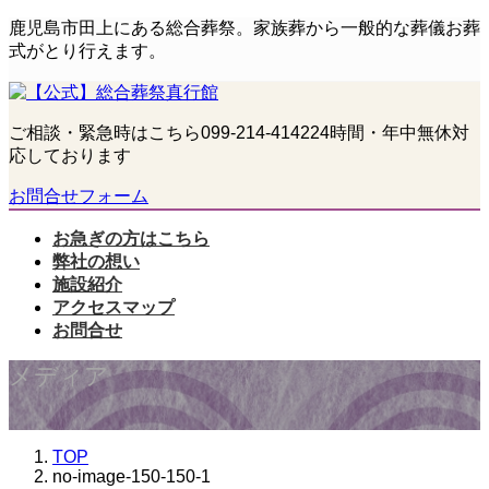
コ
ナ
鹿児島市田上にある総合葬祭。家族葬から一般的な葬儀お葬
ン
ビ
式がとり行えます。
テ
ゲ
ン
ー
ツ
シ
ご相談・緊急時はこちら
099-214-4142
24時間・年中無休対
へ
ョ
応しております
ス
ン
キ
に
お問合せフォーム
ッ
移
プ
動
お急ぎの方はこちら
弊社の想い
施設紹介
アクセスマップ
お問合せ
メディア
TOP
no-image-150-150-1