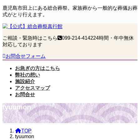
コ
ナ
鹿児島市田上にある総合葬祭。家族葬から一般的な葬儀お葬
ン
ビ
式がとり行えます。
テ
ゲ
ン
ー
ツ
シ
ご相談・緊急時はこちら
099-214-4142
24時間・年中無休
へ
ョ
対応しております
ス
ン
キ
に
お問合せフォーム
ッ
移
プ
動
お急ぎの方はこちら
弊社の想い
施設紹介
アクセスマップ
お問合せ
tyuumon
TOP
tyuumon